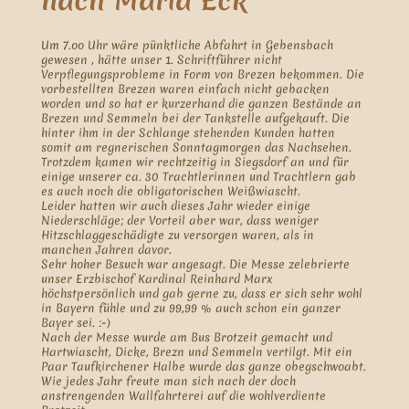
nach Maria Eck
Um 7.oo Uhr wäre pünktliche Abfahrt in Gebensbach
gewesen , hätte unser 1. Schriftführer nicht
Verpflegungsprobleme in Form von Brezen bekommen. Die
vorbestellten Brezen waren einfach nicht gebacken
worden und so hat er kurzerhand die ganzen Bestände an
Brezen und Semmeln bei der Tankstelle aufgekauft. Die
hinter ihm in der Schlange stehenden Kunden hatten
somit am regnerischen Sonntagmorgen das Nachsehen.
Trotzdem kamen wir rechtzeitig in Siegsdorf an und für
einige unserer ca. 30 Trachtlerinnen und Trachtlern gab
es auch noch die obligatorischen Weißwiascht.
Leider hatten wir auch dieses Jahr wieder einige
Niederschläge; der Vorteil aber war, dass weniger
Hitzschlaggeschädigte zu versorgen waren, als in
manchen Jahren davor.
Sehr hoher Besuch war angesagt. Die Messe zelebrierte
unser Erzbischof Kardinal Reinhard Marx
höchstpersönlich und gab gerne zu, dass er sich sehr wohl
in Bayern fühle und zu 99,99 % auch schon ein ganzer
Bayer sei. :-)
Nach der Messe wurde am Bus Brotzeit gemacht und
Hartwiascht, Dicke, Brezn und Semmeln vertilgt. Mit ein
Paar Taufkirchener Halbe wurde das ganze obegschwoabt.
Wie jedes Jahr freute man sich nach der doch
anstrengenden Wallfahrterei auf die wohlverdiente