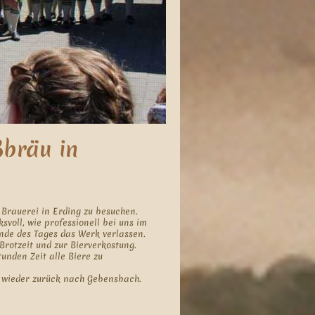
ßbräu in
 Brauerei in Erding zu besuchen.
voll, wie professionell bei uns im
de des Tages das Werk verlassen.
rotzeit und zur Bierverkostung.
unden Zeit alle Biere zu
 wieder zurück nach Gebensbach.