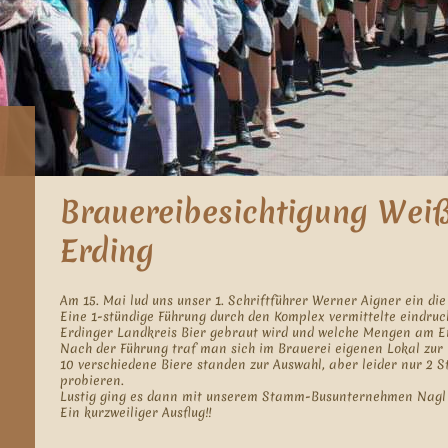
Brauereibesichtigung Wei
Erding
Am 15. Mai lud uns unser 1. Schriftführer Werner Aigner ein die
Eine 1-stündige Führung durch den Komplex vermittelte eindrucks
Erdinger Landkreis Bier gebraut wird und welche Mengen am En
Nach der Führung traf man sich im Brauerei eigenen Lokal zur B
10 verschiedene Biere standen zur Auswahl, aber leider nur 2 St
probieren.
Lustig ging es dann mit unserem Stamm-Busunternehmen Nagl
Ein kurzweiliger Ausflug!!