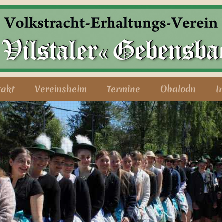
takt
Vereinsheim
Termine
Obalodn
I